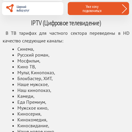
Уже хочу
Широкий
выбор услуг
подключиться
IPTV (Цифровое телевидение)
В ТВ тарифах для частного сектора переведены в HD
качество следующие каналы:
Синема,
Русский роман,
Мосфильм,
Кино ТВ,
Мульт, Кинопоказ,
Блокбастер, ХИТ,
Наше мужское,
Наш кинопоказ,
Камеди,
Еда Премиум,
Мужское кино,
Киносерия,
Кинокомедия,
Киносвидание,
Наше новое кино,