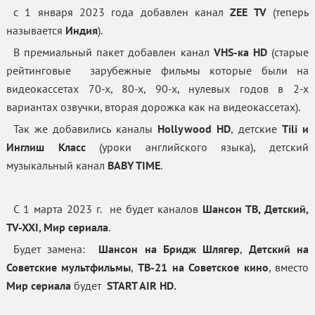
c 1 января 2023 года добавлен канал
ZEE TV
(теперь
называется
Индия
).
В премиальный пакет добавлен канал
VHS-ка HD
(старые
рейтинговые зарубежные фильмы которые были на
видеокассетах 70-х, 80-х, 90-х, нулевых годов в 2-х
вариантах озвучки, вторая дорожка как на видеокассетах).
Так же добавились каналы
Hollywood HD
, детские
Tili и
Инглиш Класс
(уроки английского языка), детский
музыкальный канал
BABY TIME
.
С 1 марта 2023 г. не будет каналов
Шансон ТВ, Детский,
TV-XXI, Мир сериала
.
Будет замена:
Шансон на Бридж Шлягер
,
Детский на
Советские мультфильмы
,
ТВ-21 на Советское кино
, вместо
Мир сериала
будет
START AIR HD.