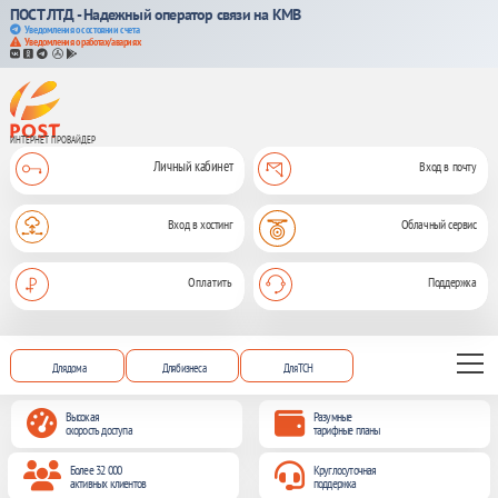
ПОСТ ЛТД - Надежный оператор связи на КМВ
Уведомления о состоянии счета
Уведомления о работах/авариях
ИНТЕРНЕТ ПРОВАЙДЕР
Личный кабинет
Вход в почту
Вход в хостинг
Облачный сервис
Оплатить
Поддержка
Для дома
Для бизнеса
Для ТСН
Высокая
Разумные
скорость доступа
тарифные планы
Более 32 000
Круглосуточная
активных клиентов
поддержка