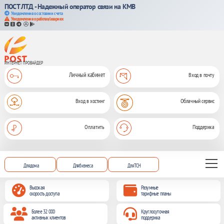
ПОСТ ЛТД - Надежный оператор связи на КМВ
Уведомления о состоянии счета
Уведомления о работах/авариях
ИНТЕРНЕТ ПРОВАЙДЕР
Личный кабинет
Вход в почту
Вход в хостинг
Облачный сервис
Оплатить
Поддержка
Для дома
Для бизнеса
Для ТСН
Высокая
Разумные
скорость доступа
тарифные планы
Более 32 000
Круглосуточная
активных клиентов
поддержка