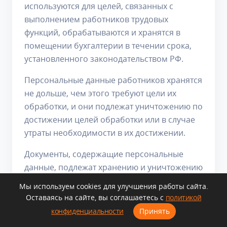
используются для целей, связанных с
выполнением работников трудовых
функций, обрабатываются и хранятся в
помещении бухгалтерии в течении срока,
установленного законодательством РФ.
Персональные данные работников хранятся
не дольше, чем этого требуют цели их
обработки, и они подлежат уничтожению по
достижении целей обработки или в случае
утраты необходимости в их достижении.
Документы, содержащие персональные
данные, подлежат хранению и уничтожению
в порядке, предусмотренном архивным
Мы используем cookies для улучшения работы сайта.
законодательством Российской Федерации.
Оставаясь на сайте, вы соглашаетесь с
политикой
конфиденциальности
Принять
5.16. Персональные данные абонентов