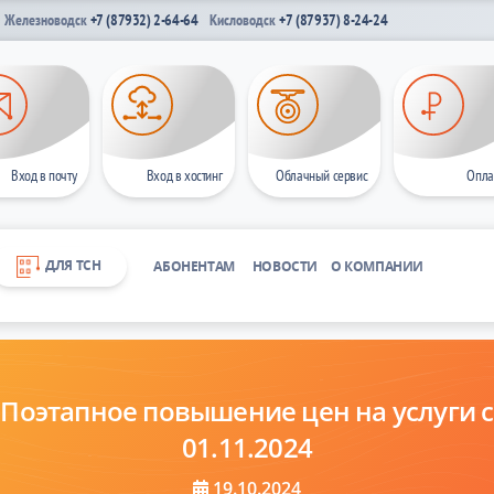
Железноводск
+7 (87932) 2-64-64
Кисловодск
+7 (87937) 8-24-24
Вход в почту
Вход в хостинг
Облачный сервис
Опла
ДЛЯ ТСН
АБОНЕНТАМ
НОВОСТИ
О КОМПАНИИ
Поэтапное повышение цен на услуги с
01.11.2024
19.10.2024